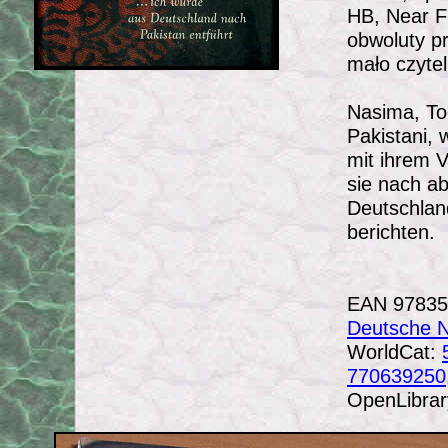
HB, Near Fi
obwoluty pr
mało czyte
Nasima, To
Pakistani, 
mit ihrem V
sie nach ab
Deutschland
berichten.
EAN 97835
Deutsche Na
WorldCat:
770639250
OpenLibra