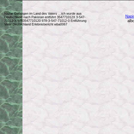
Nazar Gefangen im Land des Vaters …ich wurde aus
Napis
Deutschland nach Pakistan entführt 354771012X 3-547-
alb
71012-X 9783547710120 978-3-547-71012-0 Entführung
Vater Deutschland Erlebnisbericht wba0067