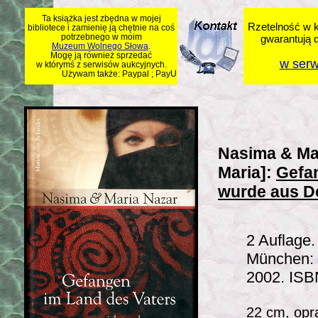
Ta książka jest zbędna w mojej
Rzetelność w k
bibliotece i zamienię ją chętnie na coś
potrzebnego w moim
gwarantują 
Muzeum Wolnego Słowa
.
Mogę ją również sprzedać
w serw
w którymś z serwisów aukcyjnych.
Używam także: Paypal ; PayU
Nasima & Mar
Maria]:
Gefa
wurde aus De
2 Auflage.
München: 
2002. IS
22 cm, opra