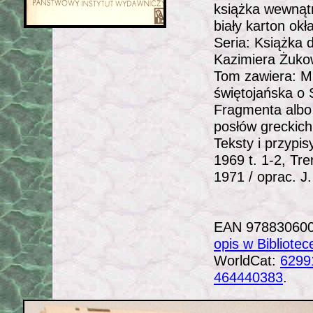
książka wewnątr
biały karton okł
Seria: Książka
Kazimiera Żuko
Tom zawiera: Mu
świętojańska o 
Fragmenta albo
posłów greckich
Teksty i przypis
1969 t. 1-2, Tr
1971 / oprac. J
EAN 978830600
opis w Bibliote
WorldCat:
6299
464440383
.