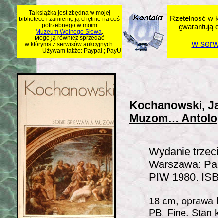
Ta książka jest zbędna w mojej
Rzetelność w k
bibliotece i zamienię ją chętnie na coś
potrzebnego w moim
gwarantują 
Muzeum Wolnego Słowa
.
Mogę ją również sprzedać
w serw
w którymś z serwisów aukcyjnych.
Używam także: Paypal ; PayU
Kochanowski, Ja
Muzom… Antolog
Wydanie trzeci
Warszawa: Pa
PIW 1980. IS
18 cm, oprawa k
PB, Fine. Stan k