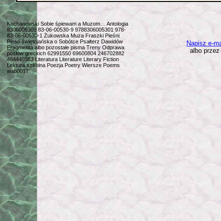
Kochanowski Sobie śpiewam a Muzom… Antologia
8306005309 83-06-00530-9 9788306005301 978-
83-06-00530-1 Żukowska Muza Fraszki Pieśni
Pieśń świętojańska o Sobótce Psałterz Dawidów
Napisz e-mai
Fragmenta albo pozostałe pisma Treny Odprawa
albo prze
posłów greckich 62991550 69600804 246702882
464440383 Literatura Literature Literary Fiction
Lektura szkolna Poezja Poetry Wiersze Poems
wab0017