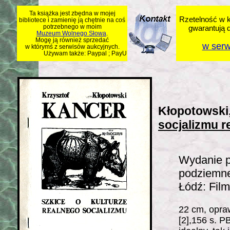
Ta książka jest zbędna w mojej
Rzetelność w k
bibliotece i zamienię ją chętnie na coś
potrzebnego w moim
gwarantują 
Muzeum Wolnego Słowa
.
Mogę ją również sprzedać
w serw
w którymś z serwisów aukcyjnych.
Używam także: Paypal ; PayU
Kłopotowski
socjalizmu r
Wydanie p
podziemne
Łódź: Film
22 cm, opra
[2],156 s. P