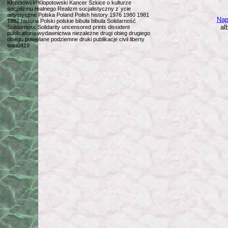
Kłopotowski Klopotowski Kancer Szkice o kulturze
socjalizmu realnego Realizm socjalistyczny z˙ycie
artystyczne Polska Poland Polish history 1976 1980 1981
Nap
1982 historia Polski polskie bibuła bibula Solidarność
al
Solidarnosc Solidarity uncensored prints dissident
publications wydawnictwa niezależne drugi obieg drugiego
obiegu powielane podziemne druki publikacje civil liberty
waa0419