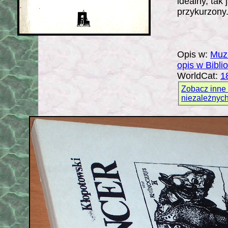
idealny, tak
przykurzony.
Opis w:
Muz
opis w Bibli
WorldCat:
1
Zobacz inne
niezależnyc