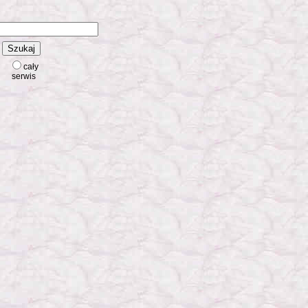
cały
serwis