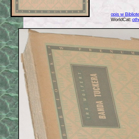
opis w Biblio
WorldCat:
oth