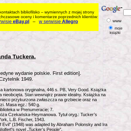
kontaktach bibliofilsko – wymiennych z mojej strony
chczasowe oceny i komentarze poprzednich klientów:
www
rwisie
eBay.pl
–
w serwisie
Allegro
moje
książki
nda Tuckera.
jedyne wydanie polskie. First edition].
zytelnik 1949.
a kartonowa oryginalna, 446 s. PB, Very Good. Książka
a nieobcięta. Stan wewnątrz prawie idealny. Ksiiążka na
 nieco przykurzona zwłaszcza na grzbiecie oraz na
zi. Masa egz.: 540 g.
blioteka w Prenumeracie; 7.
óża Czekańska-Heymanowa. Tytuł oryg.: Tucker’s
ork, L.B. Fischer, 1943.
of Evil” (1948) was adapted by Abraham Polonsky and Ira
olfert’s novel „Tucker’s People”.