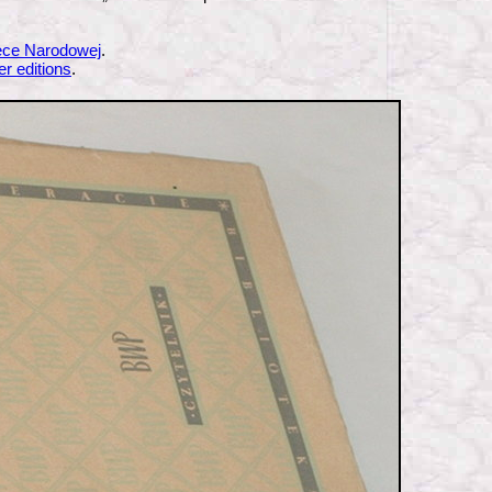
tece Narodowej
.
er editions
.