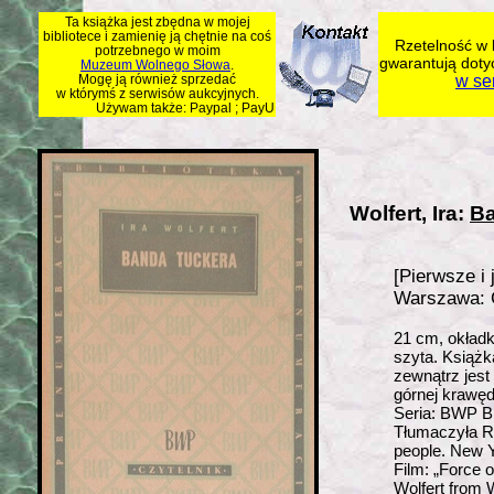
Ta książka jest zbędna w mojej
bibliotece i zamienię ją chętnie na coś
Rzetelność w 
potrzebnego w moim
gwarantują doty
Muzeum Wolnego Słowa
.
Mogę ją również sprzedać
w se
w którymś z serwisów aukcyjnych.
Używam także: Paypal ; PayU
Wolfert, Ira:
Ba
[Pierwsze i 
Warszawa: C
21 cm, okładk
szyta. Książk
zewnątrz jest
górnej krawęd
Seria: BWP Bi
Tłumaczyła R
people. New Y
Film: „Force 
Wolfert from W