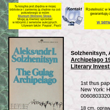
Ta książka jest zbędna w mojej
Rzetelność w k
bibliotece i zamienię ją chętnie na coś
potrzebnego w moim
gwarantują 
Muzeum Wolnego Słowa
.
Mogę ją również sprzedać
w serw
w którymś z serwisów aukcyjnych.
Używam także: Paypal ; PayU
Solzhenitsyn, 
Archipelago 1
Literary Investi
1st thus pap
New York: H
0060803320
18 cm, opraw