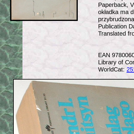
Paperback, V
okładka ma dr
przybrudzona
Publication D
Translated f
EAN 9780060
Library of C
WorldCat:
25