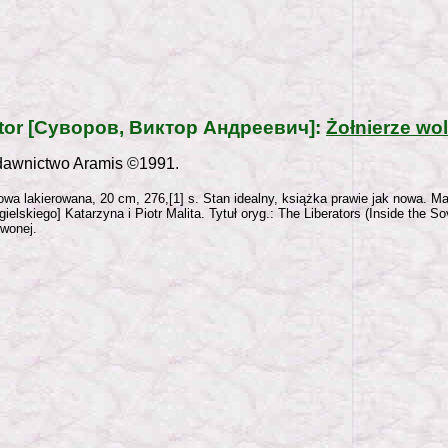
tor [Суворов, Виктор Андреевич]:
Żołnierze wo
awnictwo Aramis ©1991.
wa lakierowana, 20 cm, 276,[1] s. Stan idealny, książka prawie jak nowa. Ma
gielskiego] Katarzyna i Piotr Malita. Tytuł oryg.: The Liberators (Inside the So
rwonej.