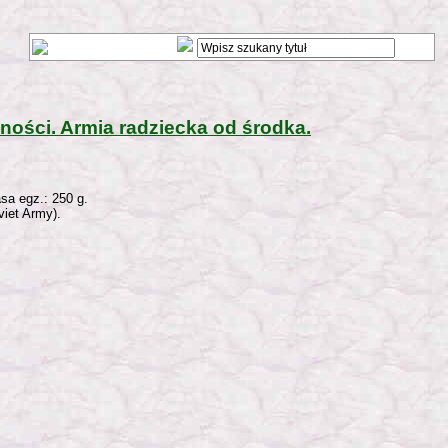
lności. Armia radziecka od środka.
sa egz.: 250 g.
viet Army).