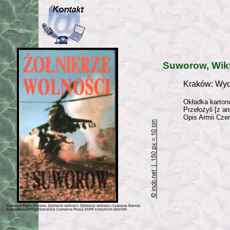
Suworow, Wik
Kraków: Wyd
Okładka kartono
Przełożyli [z an
Opis Armii Cze
Suworow Viktor Suvorov Żołnierze wolności Zolnierze wolnosci Суворов Виктор
Андреевич Armia Radziecka Czerwona Rosja ZSRR komunizm pbis045