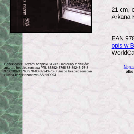
21 cm, o
Arkana H
EAN 97
opis w B
WorldCa
Cenckiewicz Oczami bezpieki Szkice i materiały z dziejów
Napis
aparatu bezpieczeństwa PRL 8389243768 83-89243-76-8
albo
9788389243768 978-83-89243-76-8 Służba bezpieczeństwa
Sluzba bezpieczenstwa SB pbi0003